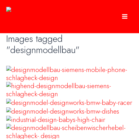
Zum
Inhalt
springen
Mai
Images tagged
Me
"designmodellbau"